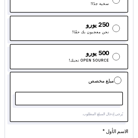
سخية جدًا!
250 يورو
نحن معجبون بك حقًا!
500 يورو
OPEN SOURCE تحبك!
مبلغ مخصص
يُرجى إدخال المبلغ المطلوب.
الاسم الأول *