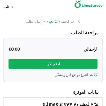
خلف
اختر الخطة
دفع
إتمام الطلب
مراجعة الطلب
الإجمالي
€0.00
هذا التبرع هو دفع آمن ومشفّر
بيانات الفوترة
تبرّع لمشروع Limesurvey!