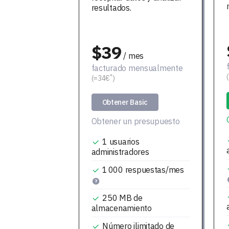
resultados.
$39
/ mes
facturado mensualmente
*
(=34€
)
Obtener Basic
Obtener un presupuesto
1
usuarios
administradores
1 000
respuestas/mes
250 MB
de
almacenamiento
Número ilimitado de